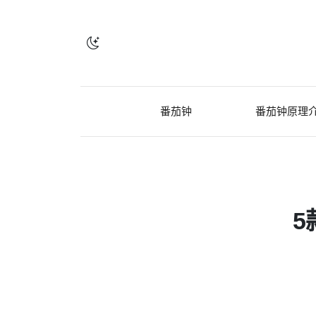
番茄钟
番茄钟原理
5