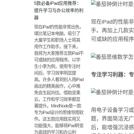
5款必备iPad应用推荐：
提升学习与办公效率的利
器
现在iPad的性
现在iPad的性能非常出色，
手。再加上几款实
堪比笔记本电脑，吸引了
可或缺的应用程序
大量学生和职场人士将其
用作工作助手。接下来，
我将为大家推荐五款iPad不
可或缺的应用程序。以学
生小李为例，使用专注时
间后，学习效率明显提
专注学习利器：专
高。许多人看到别人用iPad
画出的精美画作，心中难
免会生起向往。借助坚果
云，工作和学习效率都显
著提升。MindNode是一款
用电子设备学习或
专为iPad设计的思维导图软
题，界面简洁无广
件。这五款应用既实用又
功能强大，能够将iPad转变
后，能增强沉浸感
为高效的学习和办公利