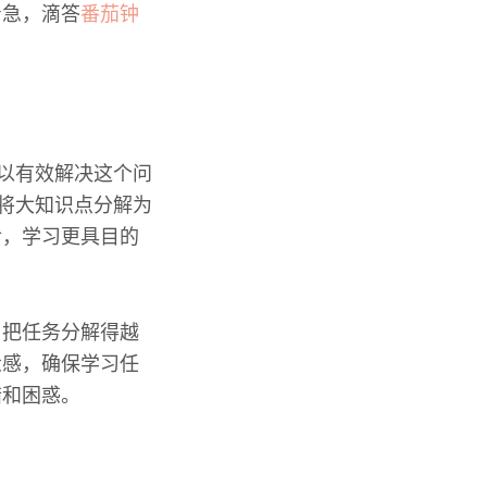
着急，滴答
番茄钟
可以有效解决这个问
。将大知识点分解为
后，学习更具目的
。把任务分解得越
惫感，确保学习任
措和困惑。