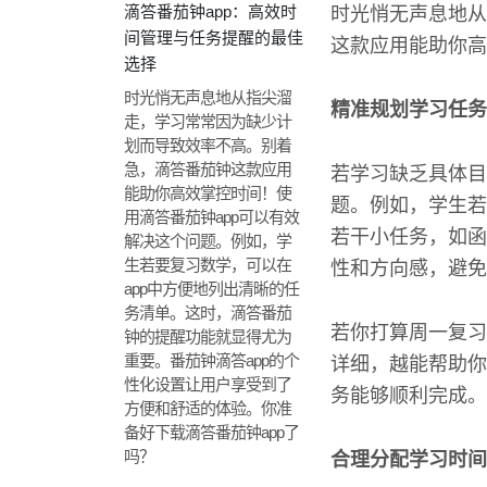
滴答番茄钟app：高效时
时光悄无声息地从
间管理与任务提醒的最佳
这款应用能助你高
选择
时光悄无声息地从指尖溜
精准规划学习任务
走，学习常常因为缺少计
划而导致效率不高。别着
急，滴答番茄钟这款应用
若学习缺乏具体目
能助你高效掌控时间！使
题。例如，学生若
用滴答番茄钟app可以有效
若干小任务，如函
解决这个问题。例如，学
生若要复习数学，可以在
性和方向感，避免
app中方便地列出清晰的任
务清单。这时，滴答番茄
若你打算周一复习
钟的提醒功能就显得尤为
重要。番茄钟滴答app的个
详细，越能帮助你
性化设置让用户享受到了
务能够顺利完成。
方便和舒适的体验。你准
备好下载滴答番茄钟app了
吗？
合理分配学习时间