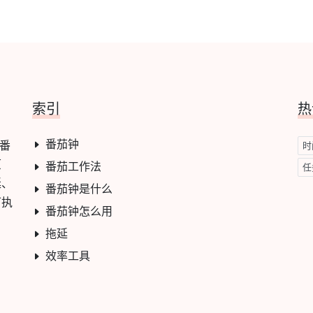
索引
热
番茄钟
与番
时
原
番茄工作法
任
延、
番茄钟是什么
可执
番茄钟怎么用
拖延
效率工具