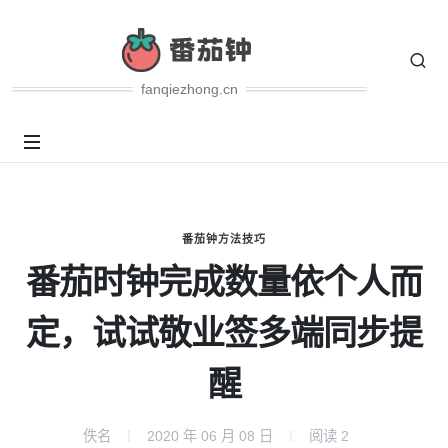
fanqiezhong.cn
番茄钟方法技巧
番茄时钟完成数量依个人而
定，试试敬业签多端同步提
醒
佚名
2020 年 06 月 08 日
阅读
2