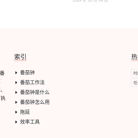
2024 年 10 月 09 日
索引
热
番茄钟
与番
时
原
番茄工作法
任
延、
番茄钟是什么
可执
番茄钟怎么用
拖延
效率工具