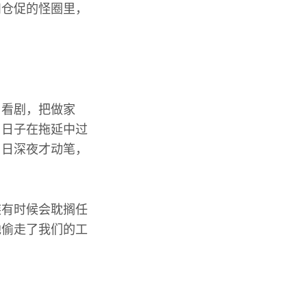
和仓促的怪圈里，
、看剧，把做家
。日子在拖延中过
周日深夜才动笔，
族有时候会耽搁任
地偷走了我们的工