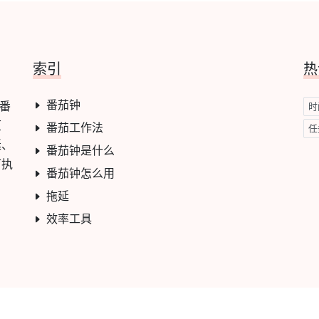
索引
热
番茄钟
与番
时
原
番茄工作法
任
延、
番茄钟是什么
可执
番茄钟怎么用
拖延
效率工具