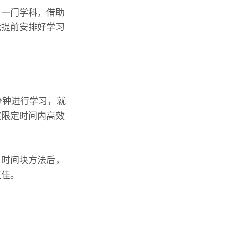
习一门学科，借助
能提前安排好学习
分钟进行学习，就
在限定时间内高效
用时间块方法后，
更佳。