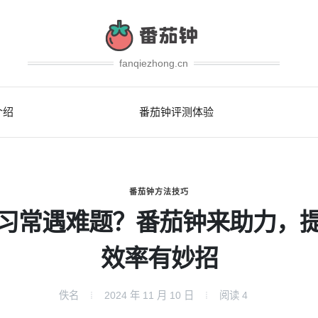
fanqiezhong.cn
介绍
番茄钟评测体验
番茄钟方法技巧
习常遇难题？番茄钟来助力，
效率有妙招
佚名
2024 年 11 月 10 日
阅读
4