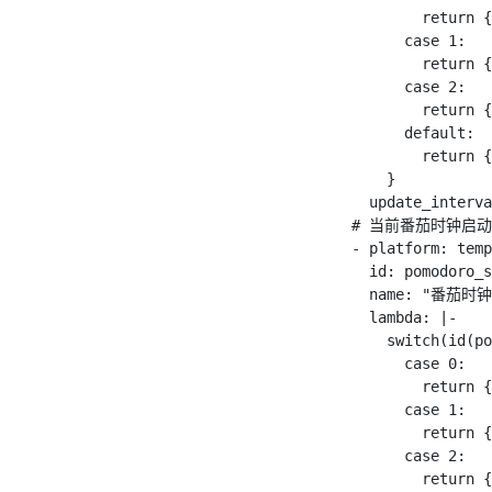
return
{
case
1
:
return
{
case
2
:
return
{
default
:
return
{
}
update_interva
  # 当前番茄时钟启
-
 platform
:
 temp
id
:
 pomodoro_s
name
:
"番茄时钟启
lambda
:
|
-
switch
(
id
(
po
case
0
:
return
{
case
1
:
return
{
case
2
:
return
{