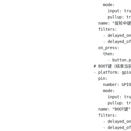
mode
:
input
:
tru
pullup
:
tr
name
:
"拔轮中键 
filters
:
-
 delayed_on
-
 delayed_of
on_press
:
then
:
-
 button
.
p
  # 
BOOT
键（结束当
-
 platform
:
 gpio
pin
:
number
:
GPIO
mode
:
input
:
tru
pullup
:
tr
name
:
"BOOT键"
filters
:
-
 delayed_on
-
 delayed_of