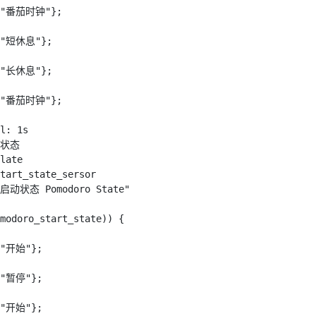
"番茄时钟"
}
;
"短休息"
}
;
"长休息"
}
;
"番茄时钟"
}
;
l
:
 1s
动状态
late
tart_state_sersor
动状态 Pomodoro State"
modoro_start_state
)
)
{
"开始"
}
;
"暂停"
}
;
"开始"
}
;