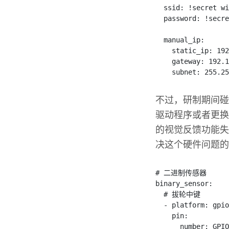
ssid
:
!
secret wi
password
:
!
secre
manual_ip
:
static_ip
:
192
gateway
:
192.1
subnet
:
255.25
不过，研制期间碰
驱动程序或者更换
的视觉反馈功能失
决这个硬件问题的
# 二进制传感器
binary_sensor
:
  # 拔轮中键
-
 platform
:
 gpio
pin
:
number
:
GPIO