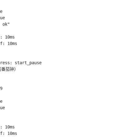
e
ue
ok"
:
 10ms
f
:
 10ms
ress
:
 start_pause
前番茄钟）
9
e
ue
:
 10ms
f
:
 10ms