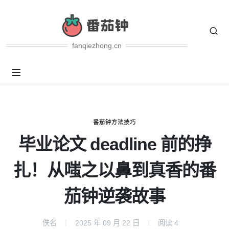
fanqiezhong.cn
番茄钟方法技巧
毕业论文 deadline 前的挣
扎！从嗤之以鼻到真香的番
茄钟逆袭故事
佚名
2025 年 09 月 22 日
阅读
4