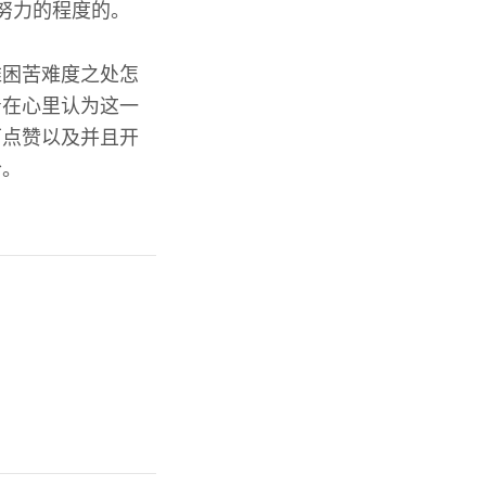
努力的程度的。
难困苦难度之处怎
着在心里认为这一
下点赞以及并且开
哈。