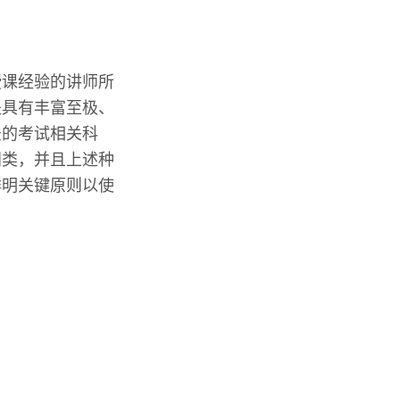
授课经验的讲师所
是具有丰富至极、
法的考试相关科
门类，并且上述种
鲜明关键原则以使