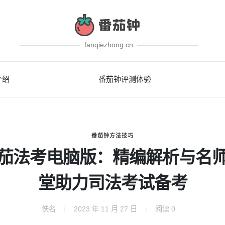
fanqiezhong.cn
介绍
番茄钟评测体验
番茄钟方法技巧
茄法考电脑版：精编解析与名
堂助力司法考试备考
佚名
2023 年 11 月 27 日
阅读
0