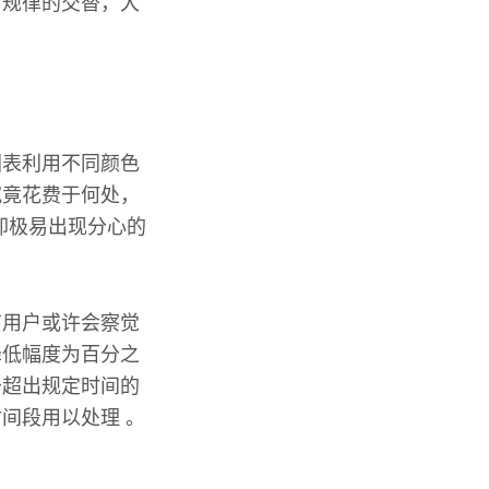
有规律的交替，大
图表利用不同颜色
究竟花费于何处，
却极易出现分心的
有用户或许会察觉
降低幅度为百分之
于超出规定时间的
间段用以处理 。