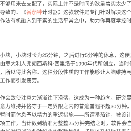
不够用来去支配了，实际上并不是时间的数量着实太少
导致的。《
番茄钟
计时器》这款软件是专门针对解决这
作法有机融入到平素的生活平常之中，助力你再度掌控
小块，小块时长为25分钟，之后进行5分钟的休息，这
由意大利人弗朗西斯科·西里洛于1990年代所创立。当
，所以得此名称。这种分段性质的工作能够让大脑维持
工作而引发疲劳。
作会致使注意力渐渐往下滑落，这成为一种趋向。研究
意力维持并恪守于一定界限之内的普遍普遍不超30分钟
暂时而休息予以精力的重返措施——所谓番茄钟，被设
项工作，当计数到精准为整整25分钟完结之时，软件会