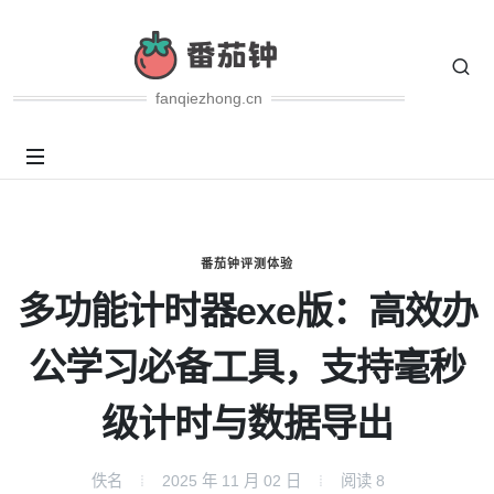
fanqiezhong.cn
番茄钟评测体验
多功能计时器exe版：高效办
公学习必备工具，支持毫秒
级计时与数据导出
佚名
2025 年 11 月 02 日
阅读
8