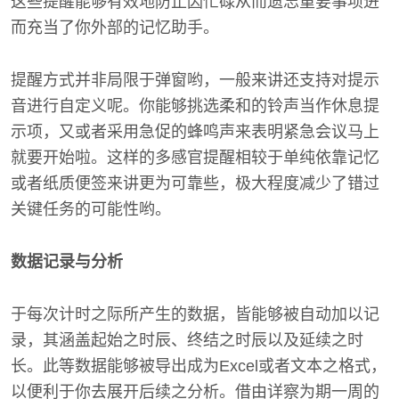
这些提醒能够有效地防止因忙碌从而遗忘重要事项进
而充当了你外部的记忆助手。
提醒方式并非局限于弹窗哟，一般来讲还支持对提示
音进行自定义呢。你能够挑选柔和的铃声当作休息提
示项，又或者采用急促的蜂鸣声来表明紧急会议马上
就要开始啦。这样的多感官提醒相较于单纯依靠记忆
或者纸质便签来讲更为可靠些，极大程度减少了错过
关键任务的可能性哟。
数据记录与分析
于每次计时之际所产生的数据，皆能够被自动加以记
录，其涵盖起始之时辰、终结之时辰以及延续之时
长。此等数据能够被导出成为Excel或者文本之格式，
以便利于你去展开后续之分析。借由详察为期一周的