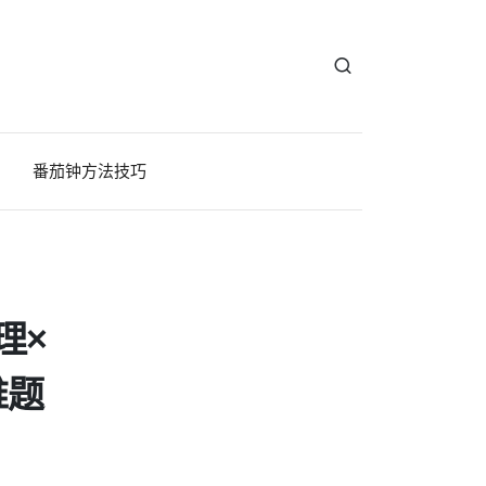
番茄钟方法技巧
理×
难题