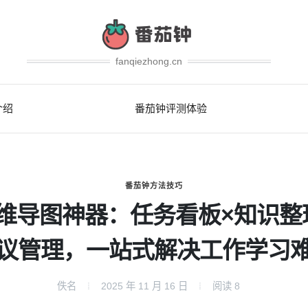
fanqiezhong.cn
介绍
番茄钟评测体验
番茄钟方法技巧
维导图神器：任务看板×知识整
议管理，一站式解决工作学习
佚名
2025 年 11 月 16 日
阅读
8