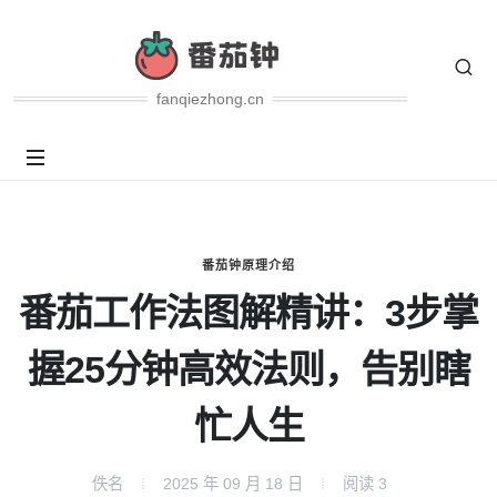
fanqiezhong.cn
番茄钟原理介绍
番茄工作法图解精讲：3步掌
握25分钟高效法则，告别瞎
忙人生
佚名
2025 年 09 月 18 日
阅读
3