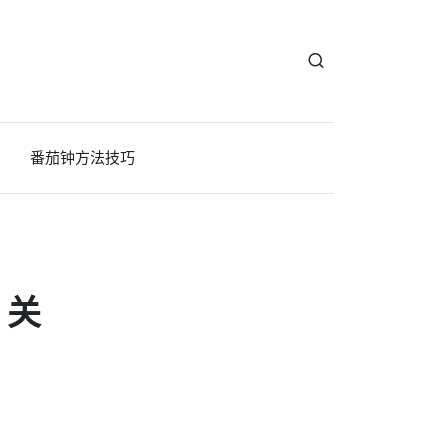
番茄钟方法技巧
？关