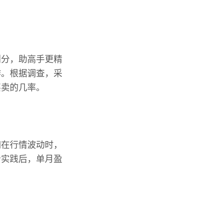
划分，助高手更精
作。根据调查，采
买卖的几率。
如在行情波动时，
者实践后，单月盈