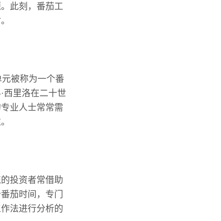
题。此刻，番茄工
讨。
单元被称为一个番
·西里洛在二十世
的专业人士常常需
注。
练的投资者常借助
个番茄时间，专门
工作法进行分析的